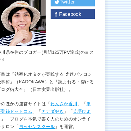
Twitter
Facebook
香川県在住のブロガー(月間125万PV達成)のヨス
です。
著書は『効率化オタクが実践する 光速パソコン
仕事術』（KADOKAWA）と『読まれる・稼げる
ブログ術大全』（日本実業出版社）。
そのほかの運営サイトは「
わんさか香川
」「
単
語登録ドットコム
」「
カナダ好き
」「
英語びよ
り
」。ブログを本気で書く人のためのオンライ
ンサロン「
ヨッセンスクール
」を運営。