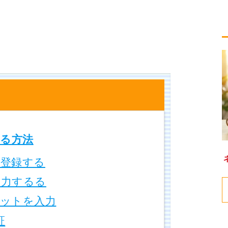
る方法
登録する
力するる
ットを入力
証