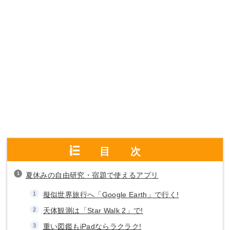
目次
夏休みの自由研究・宿題で使えるアプリ
擬似世界旅行へ「Google Earth」で行く!
天体観測は「Star Walk 2」で!
重い図鑑もiPadならラクラク!