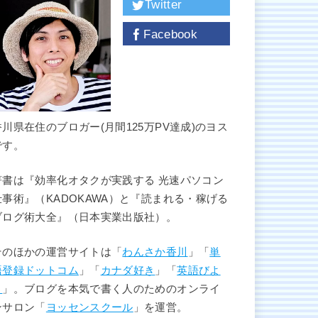
Twitter
Facebook
香川県在住のブロガー(月間125万PV達成)のヨス
です。
著書は『効率化オタクが実践する 光速パソコン
仕事術』（KADOKAWA）と『読まれる・稼げる
ブログ術大全』（日本実業出版社）。
そのほかの運営サイトは「
わんさか香川
」「
単
語登録ドットコム
」「
カナダ好き
」「
英語びよ
り
」。ブログを本気で書く人のためのオンライ
ンサロン「
ヨッセンスクール
」を運営。