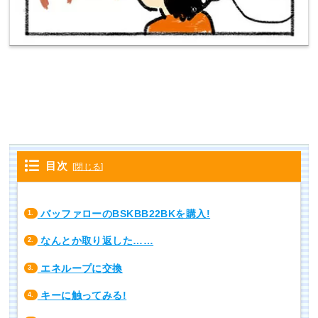
目次
[
閉じる
]
バッファローのBSKBB22BKを購入!
1.
なんとか取り返した……
2.
エネループに交換
3.
キーに触ってみる!
4.