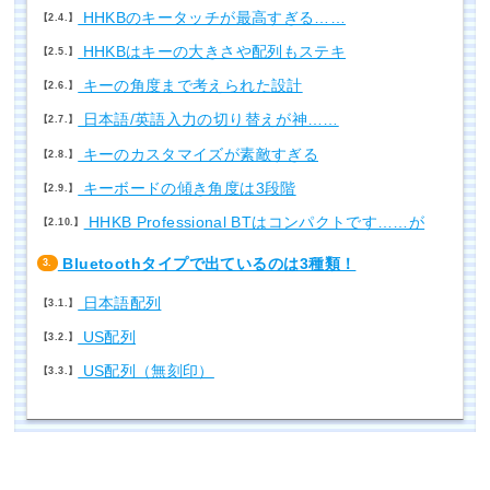
HHKBのキータッチが最高すぎる……
2.4.
HHKBはキーの大きさや配列もステキ
2.5.
キーの角度まで考えられた設計
2.6.
日本語/英語入力の切り替えが神……
2.7.
キーのカスタマイズが素敵すぎる
2.8.
キーボードの傾き角度は3段階
2.9.
HHKB Professional BTはコンパクトです……が
2.10.
Bluetoothタイプで出ているのは3種類！
3.
日本語配列
3.1.
US配列
3.2.
US配列（無刻印）
3.3.