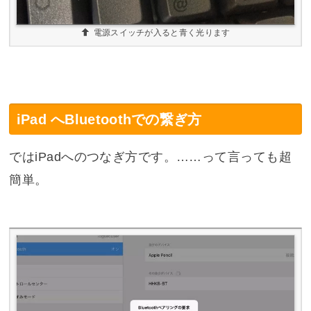
電源スイッチが入ると青く光ります
iPad へBluetoothでの繋ぎ方
ではiPadへのつなぎ方です。……って言っても超
簡単。