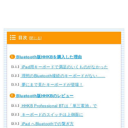
目次
[
閉じる
]
Bluetooth版HHKBを購入した理由
1.
iPad用キーボードで満足のいくものがなかった
1.1.
理想のBluetooth接続のキーボードがない……
1.2.
夢にまで見たキーボードが登場！
1.3.
Bluetooth版HHKBのレビュー
2.
HHKB Professional BTは「単三電池」で
2.1.
キーボードのスイッチは上側面に
2.2.
iPad へBluetoothでの繋ぎ方
2.3.