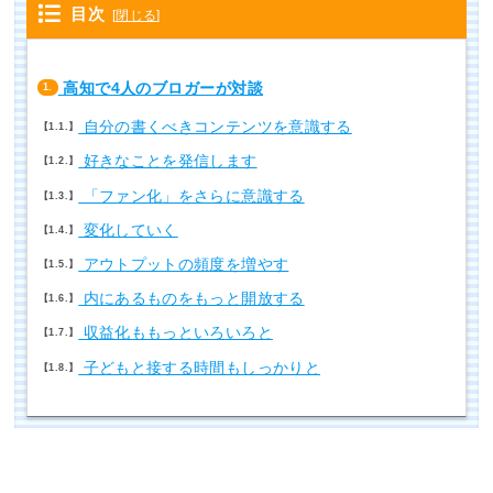
目次
[
閉じる
]
高知で4人のブロガーが対談
1.
自分の書くべきコンテンツを意識する
1.1.
好きなことを発信します
1.2.
「ファン化」をさらに意識する
1.3.
変化していく
1.4.
アウトプットの頻度を増やす
1.5.
内にあるものをもっと開放する
1.6.
収益化ももっといろいろと
1.7.
子どもと接する時間もしっかりと
1.8.