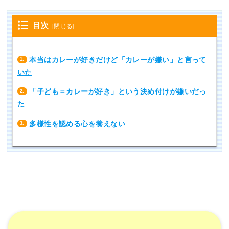
目次
[
閉じる
]
本当はカレーが好きだけど「カレーが嫌い」と言って
1.
いた
「子ども＝カレーが好き」という決め付けが嫌いだっ
2.
た
多様性を認める心を養えない
3.