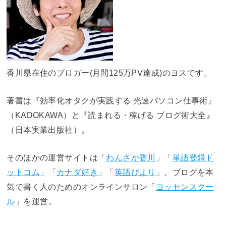
香川県在住のブロガー(月間125万PV達成)のヨスです。
著書は『効率化オタクが実践する 光速パソコン仕事術』
（KADOKAWA）と『読まれる・稼げる ブログ術大全』
（日本実業出版社）。
そのほかの運営サイトは「
わんさか香川
」「
単語登録ド
ットコム
」「
カナダ好き
」「
英語びより
」。ブログを本
気で書く人のためのオンラインサロン「
ヨッセンスクー
ル
」を運営。