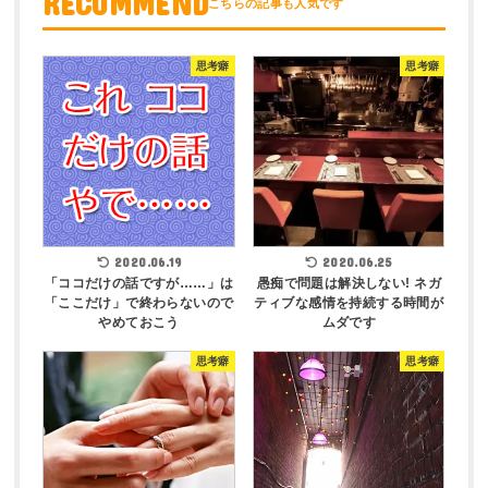
RECOMMEND
思考癖
思考癖
2020.06.19
2020.06.25
「ココだけの話ですが……」は
愚痴で問題は解決しない! ネガ
「ここだけ」で終わらないので
ティブな感情を持続する時間が
やめておこう
ムダです
思考癖
思考癖