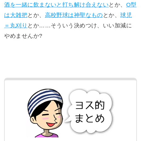
酒を一緒に飲まないと打ち解け合えない
とか、
O型
は大雑把
とか、
高校野球は神聖なもの
とか、
球児
＝丸刈り
とか……そういう決めつけ、いい加減に
やめませんか?