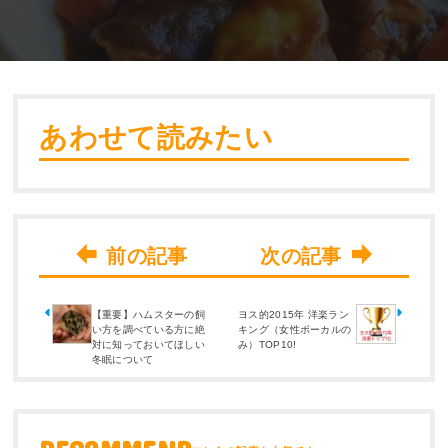
あわせて読みたい
【重要】ハムスターの飼
ヨス的2015年 洋楽ラン
い方を調べている方に絶
キング（女性ボーカルの
対に知っておいてほしい
み）TOP10!
冬眠について