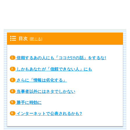
目次
[
閉じる
]
信頼するあの人にも「ココだけの話」をするな!
1.
しかもあなたが「信頼できない人」にも
2.
さらに「情報は劣化する」
3.
当事者以外にはネタでしかない
4.
勝手に時効に
5.
インターネットで公表されるかも?
6.