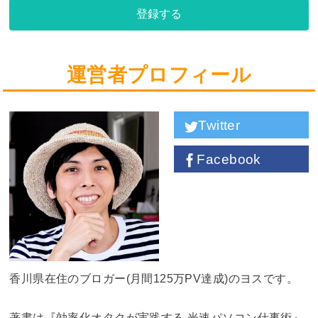
登録する
運営者プロフィール
Twitter
Facebook
香川県在住のブロガー(月間125万PV達成)のヨスです。
著書は『効率化オタクが実践する 光速パソコン仕事術』