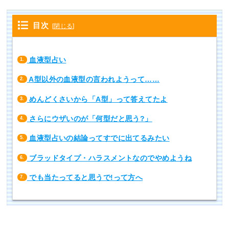
目次
[
閉じる
]
血液型占い
1.
A型以外の血液型の言われようって……
2.
めんどくさいから「A型」って答えてたよ
3.
さらにウザいのが「何型だと思う?」
4.
血液型占いの結論ってすでに出てるみたい
5.
ブラッドタイプ・ハラスメントなのでやめようね
6.
でも当たってると思うで!って方へ
7.