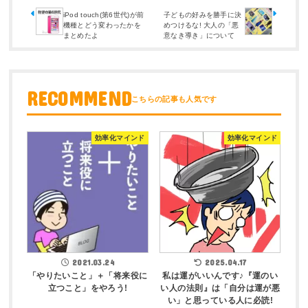
iPod touch(第6世代)が前
子どもの好みを勝手に決
機種とどう変わったかを
めつけるな! 大人の「悪
まとめたよ
意なき導き」について
RECOMMEND
効率化マインド
効率化マインド
2021.03.24
2025.04.17
「やりたいこと」＋「将来役に
私は運がいいんです♪『運のい
立つこと」をやろう!
い人の法則』は「自分は運が悪
い」と思っている人に必読!