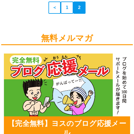
＜
1
2
無料メルマガ
【完全無料】ヨスのブログ応援メー
ル