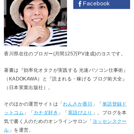
Facebook
香川県在住のブロガー(月間125万PV達成)のヨスです。
著書は『効率化オタクが実践する 光速パソコン仕事術』
（KADOKAWA）と『読まれる・稼げる ブログ術大全』
（日本実業出版社）。
そのほかの運営サイトは「
わんさか香川
」「
単語登録ド
ットコム
」「
カナダ好き
」「
英語びより
」。ブログを本
気で書く人のためのオンラインサロン「
ヨッセンスクー
ル
」を運営。