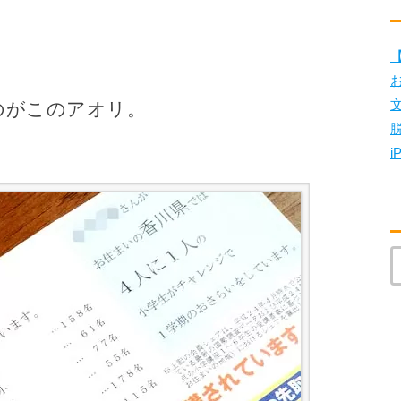
【
のがこのアオリ。
i