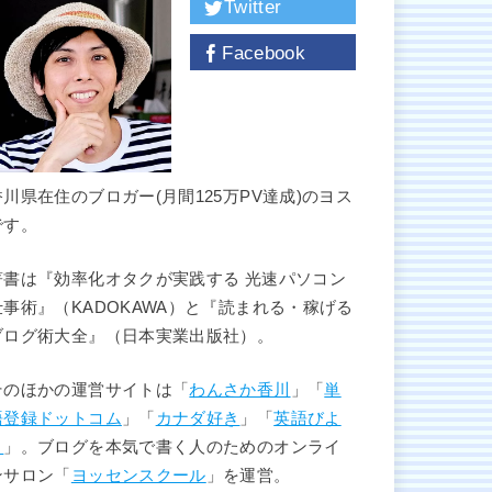
Twitter
Facebook
香川県在住のブロガー(月間125万PV達成)のヨス
です。
著書は『効率化オタクが実践する 光速パソコン
仕事術』（KADOKAWA）と『読まれる・稼げる
ブログ術大全』（日本実業出版社）。
そのほかの運営サイトは「
わんさか香川
」「
単
語登録ドットコム
」「
カナダ好き
」「
英語びよ
り
」。ブログを本気で書く人のためのオンライ
ンサロン「
ヨッセンスクール
」を運営。