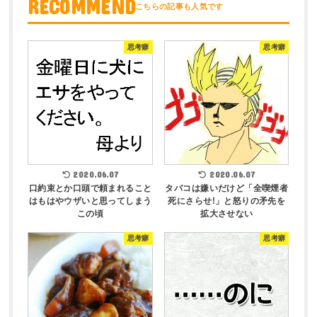
RECOMMEND
思考癖
思考癖
2020.06.07
2020.06.07
口約束とか口頭で頼まれること
タバコは嫌いだけど「全喫煙者
はもはやウザいと思ってしまう
死にさらせ!」と怒りの矛先を
この頃
拡大させない
思考癖
思考癖