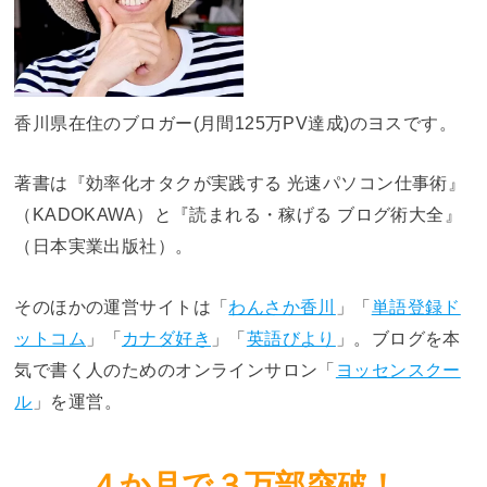
香川県在住のブロガー(月間125万PV達成)のヨスです。
著書は『効率化オタクが実践する 光速パソコン仕事術』
（KADOKAWA）と『読まれる・稼げる ブログ術大全』
（日本実業出版社）。
そのほかの運営サイトは「
わんさか香川
」「
単語登録ド
ットコム
」「
カナダ好き
」「
英語びより
」。ブログを本
気で書く人のためのオンラインサロン「
ヨッセンスクー
ル
」を運営。
４か月で３万部突破！