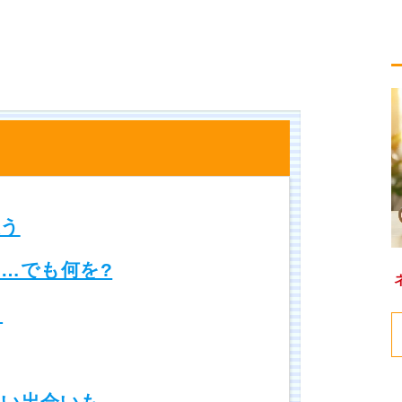
う
…でも何を?
ろ
い出会いも