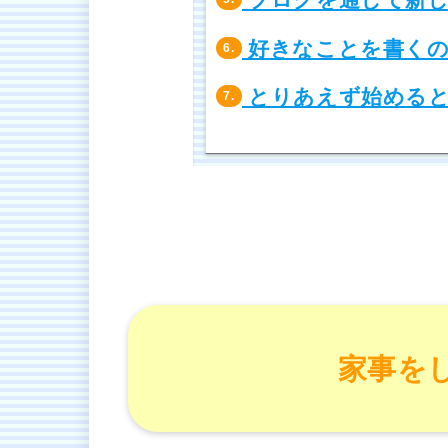
好きなことを書くの
6.
とりあえず始めると
7.
家事を