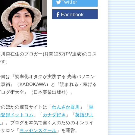
Twitter
Facebook
香川県在住のブロガー(月間125万PV達成)のヨス
です。
著書は『効率化オタクが実践する 光速パソコン
仕事術』（KADOKAWA）と『読まれる・稼げる
ブログ術大全』（日本実業出版社）。
そのほかの運営サイトは「
わんさか香川
」「
単
語登録ドットコム
」「
カナダ好き
」「
英語びよ
り
」。ブログを本気で書く人のためのオンライ
ンサロン「
ヨッセンスクール
」を運営。