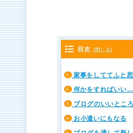
目次
[
閉じる
]
家事をしててふと思
1.
何かをすればいい…
2.
ブログのいいとこ
3.
お小遣いにもなる
4.
ブログを通して新し
5.