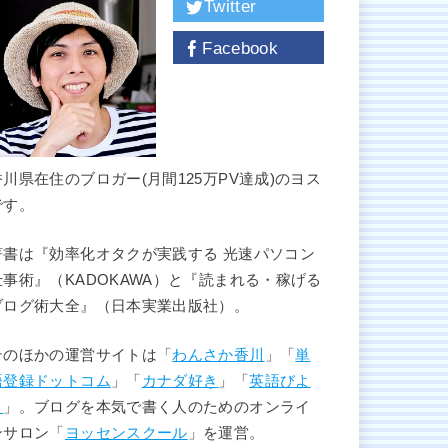
Twitter
Facebook
香川県在住のブロガー(月間125万PV達成)のヨス
です。
著書は『効率化オタクが実践する 光速パソコン
仕事術』（KADOKAWA）と『読まれる・稼げる
ブログ術大全』（日本実業出版社）。
そのほかの運営サイトは「
わんさか香川
」「
単
語登録ドットコム
」「
カナダ好き
」「
英語びよ
り
」。ブログを本気で書く人のためのオンライ
ンサロン「
ヨッセンスクール
」を運営。