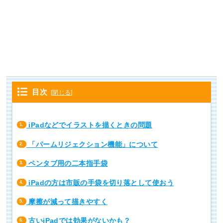
目次
[
閉じる
]
iPadなどでイラストを描くときの問題
1.
「パームリジェクション機能」について
2.
ペンタブ用の二本指手袋
3.
iPadの方は市販の手袋を切り落として使おう
4.
摩擦が減って描きやすく
5.
古いiPadでは効果がないかも？
6.