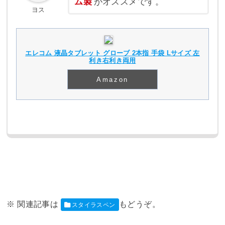
ム製
がオススメです。
ヨス
エレコム 液晶タブレット グローブ 2本指 手袋 Lサイズ 左
利き右利き両用
Amazon
スタイラスペン