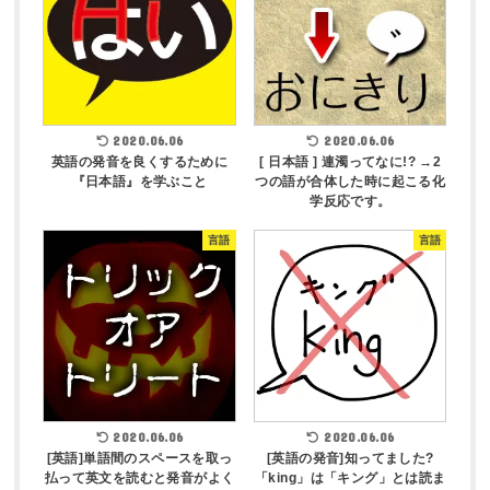
2020.06.06
2020.06.06
英語の発音を良くするために
[ 日本語 ] 連濁ってなに!? →2
『日本語』を学ぶこと
つの語が合体した時に起こる化
学反応です。
言語
言語
2020.06.06
2020.06.06
[英語]単語間のスペースを取っ
[英語の発音]知ってました?
払って英文を読むと発音がよく
「king」は「キング」とは読ま