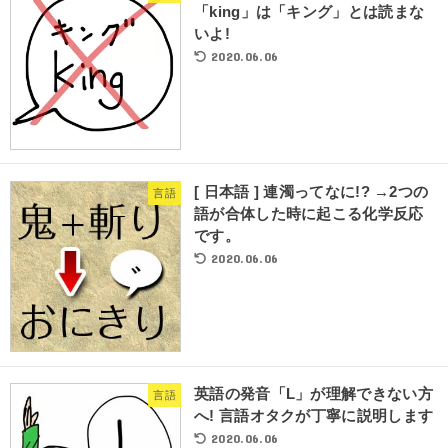
「king」は「キング」とは読まな
いよ!
2020.06.06
[ 日本語 ] 連濁ってなに!? →2つの
言語
語が合体した時に起こる化学反応
です。
2020.06.06
英語の発音「L」が理解できない方
言語
へ! 言語オタクが丁寧に説明します
2020.06.06