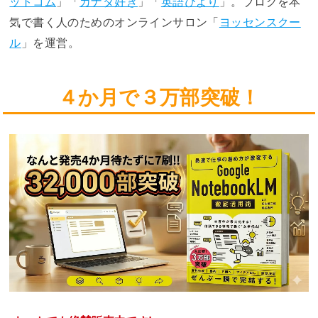
ットコム
」「
カナダ好き
」「
英語びより
」。ブログを本
気で書く人のためのオンラインサロン「
ヨッセンスクー
ル
」を運営。
４か月で３万部突破！