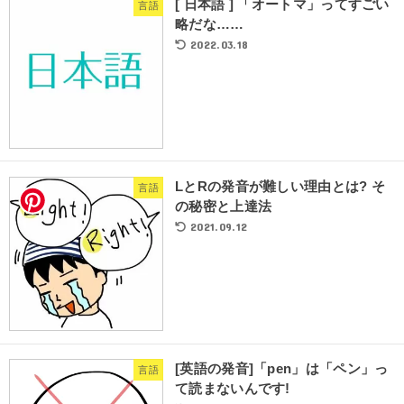
[ 日本語 ] 「オートマ」ってすごい
言語
略だな……
2022.03.18
LとRの発音が難しい理由とは? そ
言語
の秘密と上達法
2021.09.12
[英語の発音]「pen」は「ペン」っ
言語
て読まないんです!