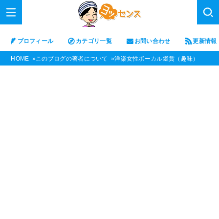
プロフィール
カテゴリ一覧
お問い合わせ
更新情報
HOME
このブログの著者について
洋楽女性ボーカル鑑賞（趣味）