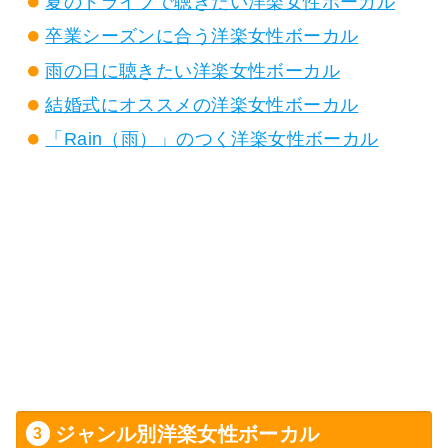
夏のドライブで聴きたい洋楽女性ボーカル
卒業シーズンに合う洋楽女性ボーカル
雨の日に聴きたい洋楽女性ボーカル
結婚式にオススメの洋楽女性ボーカル
「Rain（雨）」のつく洋楽女性ボーカル
ジャンル別洋楽女性ボーカル