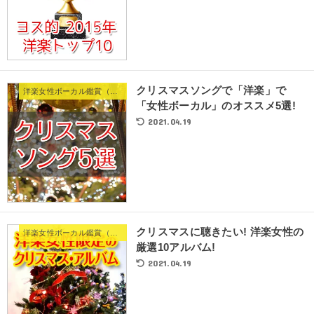
クリスマスソングで「洋楽」で
洋楽女性ボーカル鑑賞（趣味）
「女性ボーカル」のオススメ5選!
2021.04.19
クリスマスに聴きたい! 洋楽女性の
洋楽女性ボーカル鑑賞（趣味）
厳選10アルバム!
2021.04.19