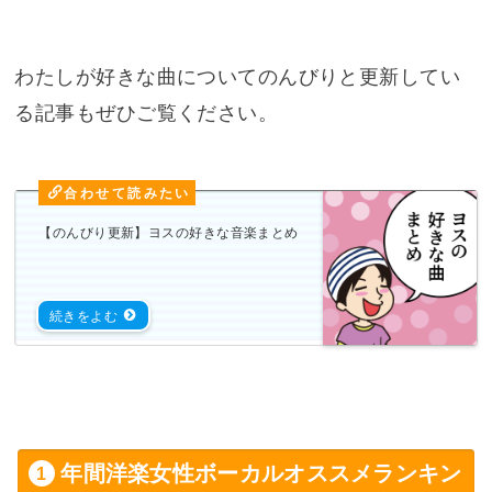
わたしが好きな曲についてのんびりと更新してい
る記事もぜひご覧ください。
【のんびり更新】ヨスの好きな音楽まとめ
年間洋楽女性ボーカルオススメランキン