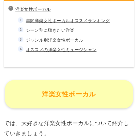
洋楽女性ボーカル
年間洋楽女性ボーカルオススメランキング
シーン別に聴きたい洋楽
ジャンル別洋楽女性ボーカル
オススメの洋楽女性ミュージシャン
洋楽女性ボーカル
では、大好きな洋楽女性ボーカルについて紹介し
ていきましょう。