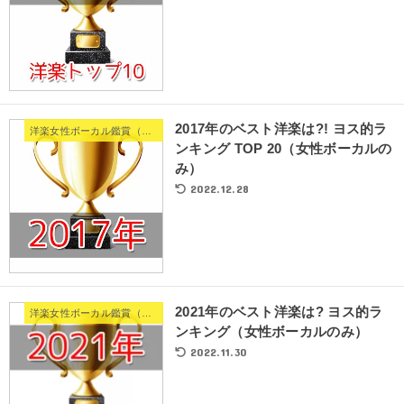
2017年のベスト洋楽は?! ヨス的ラ
洋楽女性ボーカル鑑賞（趣味）
ンキング TOP 20（女性ボーカルの
み）
2022.12.28
2021年のベスト洋楽は? ヨス的ラ
洋楽女性ボーカル鑑賞（趣味）
ンキング（女性ボーカルのみ）
2022.11.30