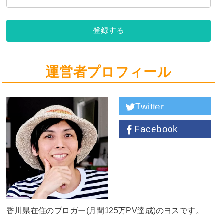
登録する
運営者プロフィール
Twitter
Facebook
香川県在住のブロガー(月間125万PV達成)のヨスです。