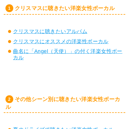
クリスマスに聴きたい洋楽女性ボーカル
クリスマスに聴きたいアルバム
クリスマスにオススメの洋楽性ボーカル
曲名に「Angel（天使）」の付く洋楽女性ボー
カル
その他シーン別に聴きたい洋楽女性ボーカ
ル