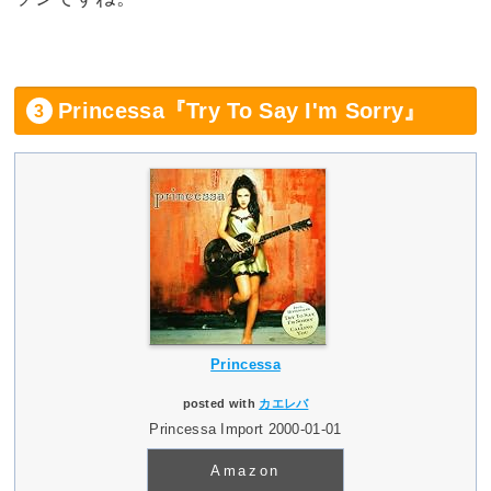
Princessa『Try To Say I'm Sorry』
Princessa
posted with
カエレバ
Princessa Import 2000-01-01
Amazon