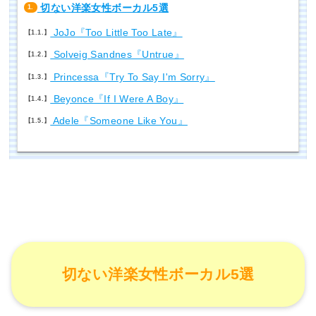
切ない洋楽女性ボーカル5選
1.
JoJo『Too Little Too Late』
1.1.
Solveig Sandnes『Untrue』
1.2.
Princessa『Try To Say I'm Sorry』
1.3.
Beyonce『If I Were A Boy』
1.4.
Adele『Someone Like You』
1.5.
切ない洋楽女性ボーカル5選