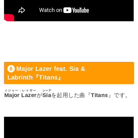
Major Lazer feat. Sia &
Labrinth『Titans』
メジャー・レイザー
シーア
Major Lazer
が
Sia
を起用した曲『
Titans
』です。