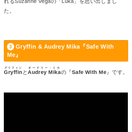
れるSuzanne Vegaの「Luka」を思い出しまし
た。
Gryffin & Audrey Mika『Safe With
Me』
グリフィン
オードリー・ミカ
Gryffin
と
Audrey Mika
の『
Safe With Me
』です。