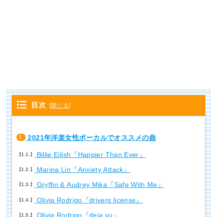
目次
[
閉じる
]
2021年洋楽女性ボーカルでオススメの曲
1.
Billie Eilish『Happier Than Ever』
1.1.
Marina Lin『Anxiety Attack』
1.2.
Gryffin & Audrey Mika『Safe With Me』
1.3.
Olivia Rodrigo『drivers license』
1.4.
Olivia Rodrigo『deja vu』
1.5.