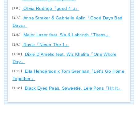
Olivia Rodrigo『good 4 u』
1.6.
Anna Straker & Gabrielle Aplin『Good Days Bad
1.7.
Days』
Major Lazer feat. Sia & Labrinth『Titans』
1.8.
Rosie『Never The 1』
1.9.
Dixie D'Amelio feat. Wiz Khalifa『One Whole
1.10.
Day』
Ella Henderson x Tom Grennan『Let’s Go Home
1.11.
Together』
Black Eyed Peas, Saweetie, Lele Pons『Hit It』
1.12.