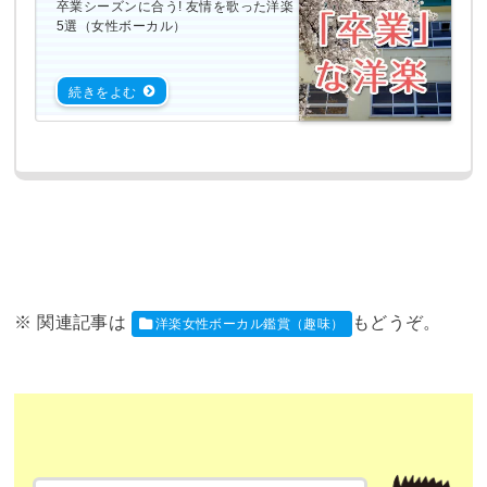
卒業シーズンに合う! 友情を歌った洋楽
5選（女性ボーカル）
洋楽女性ボーカル鑑賞（趣味）