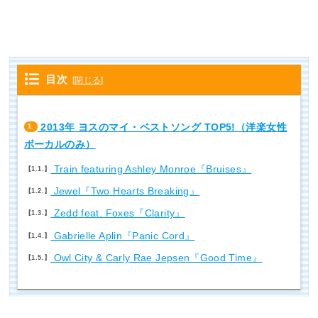
目次
[
閉じる
]
2013年 ヨスのマイ・ベストソング TOP5!（洋楽女性
1.
ボーカルのみ）
Train featuring Ashley Monroe『Bruises』
1.1.
Jewel『Two Hearts Breaking』
1.2.
Zedd feat. Foxes『Clarity』
1.3.
Gabrielle Aplin『Panic Cord』
1.4.
Owl City & Carly Rae Jepsen『Good Time』
1.5.