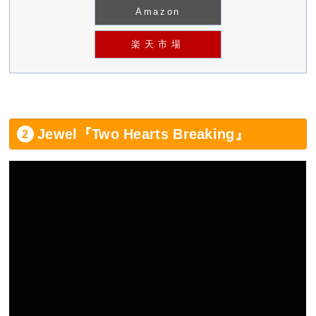
Amazon
楽天市場
Jewel『Two Hearts Breaking』