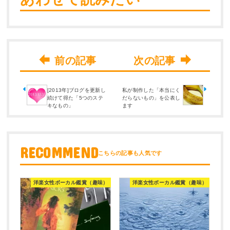
[2013年]ブログを更新し
私が制作した「本当にく
続けて得た「5つのステ
だらないもの」を公表し
キなもの」
ます
RECOMMEND
洋楽女性ボーカル鑑賞（趣味）
洋楽女性ボーカル鑑賞（趣味）