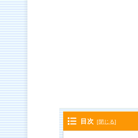
目次
[
閉じる
]