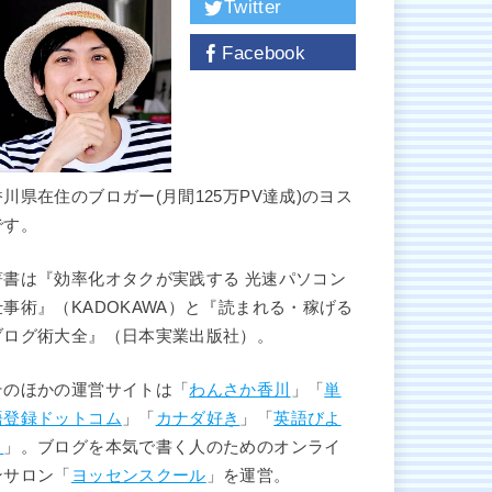
Twitter
Facebook
香川県在住のブロガー(月間125万PV達成)のヨス
です。
著書は『効率化オタクが実践する 光速パソコン
仕事術』（KADOKAWA）と『読まれる・稼げる
ブログ術大全』（日本実業出版社）。
そのほかの運営サイトは「
わんさか香川
」「
単
語登録ドットコム
」「
カナダ好き
」「
英語びよ
り
」。ブログを本気で書く人のためのオンライ
ンサロン「
ヨッセンスクール
」を運営。