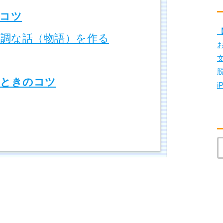
コツ
【
調な話（物語）を作る
ときのコツ
i