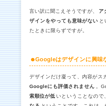
言い訳に聞こえそうですが、
ア
ザインをやっても意味がない
と
たときに限らずですが。
Googleはデザインに興味
デザインだけ凝って、内容がス
Googleにも評価されません
。G
索順位が低
いということなので
なる
ということです。これは、