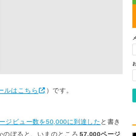
ールはこちら
）です。
ージビュー数を50,000に到達した
と書き
かのぼると、いまのところ
57,000ページ