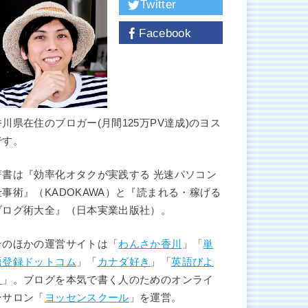
Twitter
Facebook
香川県在住のブロガー(月間125万PV達成)のヨス
です。
著書は『効率化オタクが実践する 光速パソコン
仕事術』（KADOKAWA）と『読まれる・稼げる
ブログ術大全』（日本実業出版社）。
そのほかの運営サイトは「
わんさか香川
」「
単
語登録ドットコム
」「
カナダ好き
」「
英語びよ
り
」。ブログを本気で書く人のためのオンライ
ンサロン「
ヨッセンスクール
」を運営。