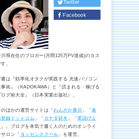
Twitter
Facebook
香川県在住のブロガー(月間125万PV達成)のヨス
です。
著書は『効率化オタクが実践する 光速パソコン
仕事術』（KADOKAWA）と『読まれる・稼げる
ブログ術大全』（日本実業出版社）。
そのほかの運営サイトは「
わんさか香川
」「
単
語登録ドットコム
」「
カナダ好き
」「
英語びよ
り
」。ブログを本気で書く人のためのオンライ
ンサロン「
ヨッセンスクール
」を運営。