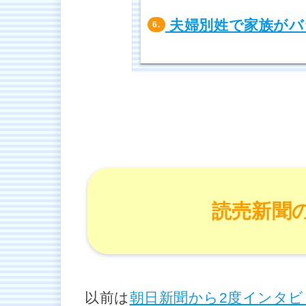
夫婦別姓で家族がバ
6.
読売新聞
以前は
朝日新聞から2度インタ