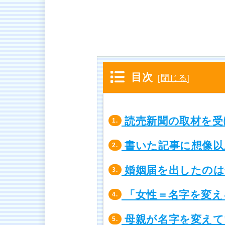
目次
[
閉じる
]
読売新聞の取材を受
1.
書いた記事に想像以
2.
婚姻届を出したのは
3.
「女性＝名字を変え
4.
母親が名字を変えて
5.