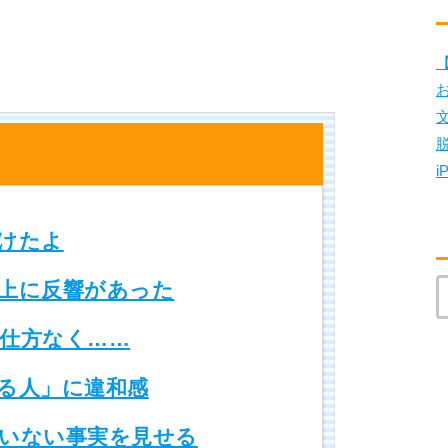
【
i
けたよ
上に反響があった
仕方なく……
る人」に違和感
いない事実を見せる