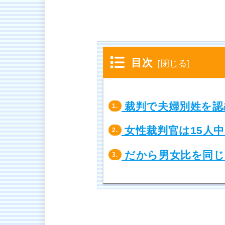
目次
[
閉じる
]
裁判で夫婦別姓を認
1.
女性裁判官は15人中
2.
だから男女比を同じ
3.