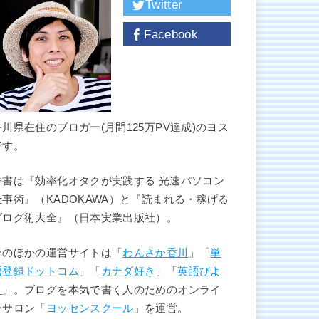
Twitter
Facebook
香川県在住のブロガー(月間125万PV達成)のヨス
です。
著書は『効率化オタクが実践する 光速パソコン
仕事術』（KADOKAWA）と『読まれる・稼げる
ブログ術大全』（日本実業出版社）。
そのほかの運営サイトは「
わんさか香川
」「
単
語登録ドットコム
」「
カナダ好き
」「
英語びよ
り
」。ブログを本気で書く人のためのオンライ
ンサロン「
ヨッセンスクール
」を運営。