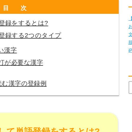
目次
【
登録をするとは?
登録する2つのタイプ
い漢字
i
打が必要な漢字
読む漢字の登録例
して単語登録をするとは?