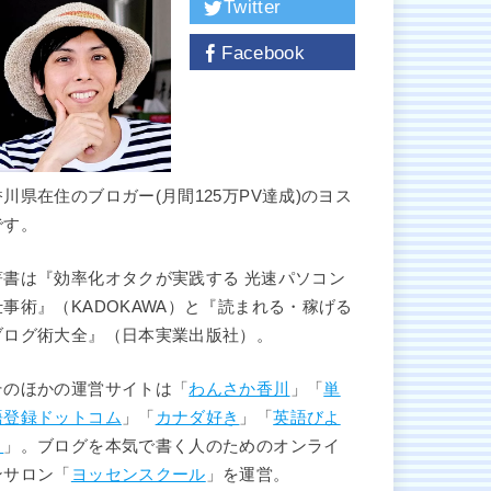
Twitter
Facebook
香川県在住のブロガー(月間125万PV達成)のヨス
です。
著書は『効率化オタクが実践する 光速パソコン
仕事術』（KADOKAWA）と『読まれる・稼げる
ブログ術大全』（日本実業出版社）。
そのほかの運営サイトは「
わんさか香川
」「
単
語登録ドットコム
」「
カナダ好き
」「
英語びよ
り
」。ブログを本気で書く人のためのオンライ
ンサロン「
ヨッセンスクール
」を運営。