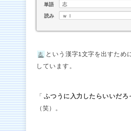
志
ｗｌ
という漢字1文字を出すため
志
しています。
「
ふつうに入力したらいいだろっ
（笑）。