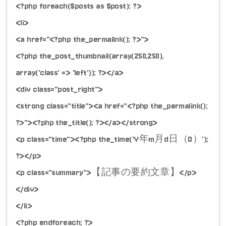
<?php foreach($posts as $post): ?>
<li>
<a href="<?php the_permalink(); ?>">
<?php the_post_thumbnail(array(250,250),
array('class' => 'left')); ?></a>
<div class="post_right">
<strong class="title"><a href="<?php the_permalink();
?>"><?php the_title(); ?></a></strong>
<p class="time"><?php the_time('Y年m月d日（D）');
?></p>
<p class="summary">【記事の要約文章】</p>
</div>
</li>
<?php endforeach; ?>