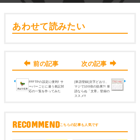
あわせて読みたい
FFFTPの設定に便利! サ
[単語登録]文字どおり、
ーバーごとに違う表記対
マジで100倍の効果?! 単
応の一覧を作ってみた
語ならぬ「文章」登録の
ススメ!!
RECOMMEND