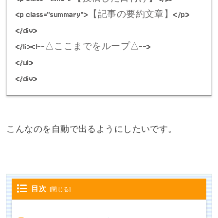
<p class="summary">【記事の要約文章】</p>
</div>
</li><!--△ここまでをループ△-->
</ul>
</div>
こんなのを自動で出るようにしたいです。
目次
[
閉じる
]