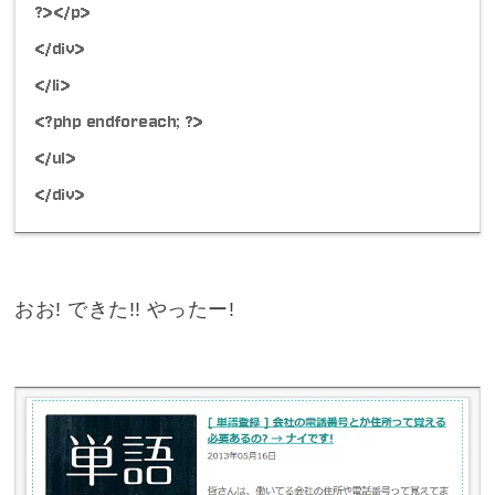
?></p>
</div>
</li>
<?php endforeach; ?>
</ul>
</div>
おお! できた!! やったー!