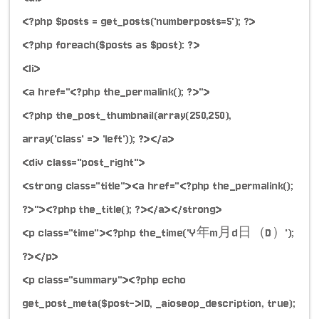
<?php $posts = get_posts('numberposts=5'); ?>
<?php foreach($posts as $post): ?>
<li>
<a href="<?php the_permalink(); ?>">
<?php the_post_thumbnail(array(250,250),
array('class' => 'left')); ?></a>
<div class="post_right">
<strong class="title"><a href="<?php the_permalink();
?>"><?php the_title(); ?></a></strong>
<p class="time"><?php the_time('Y年m月d日（D）');
?></p>
<p class="summary"><?php echo
get_post_meta($post->ID, _aioseop_description, true);