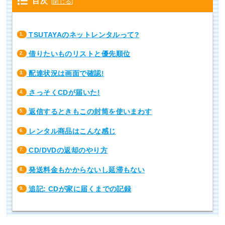
目次
[
閉じる
]
TSUTAYAのネットレンタルって?
1.
借りたいものリストと優先順位
2.
配達状況は画面で確認!
3.
さっそくCDが届いた!
4.
返信するときもこの封筒を使いまわす
5.
レンタル商品はこんな感じ
6.
CD/DVDの返却のやり方
7.
発送料金もかからないし延滞もない
8.
追記: CDが家に届くまでの記録
9.