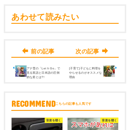
あわせて読みたい
アナ雪の「Let It Go」で
[子育て]子どもに料理を
見る英語と日本語の圧倒
やらせるのがオススメな
的な差とは?!
理由
RECOMMEND
音楽を聴く
音楽を聴く