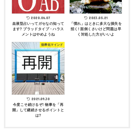
2020.06.07
2023.05.21
血液型占いってガセなの知って
「慣れ」はときに多大な損失を
ます? ブラッドタイプ・ハラス
招く! 面倒くさいけど問題は早
メントはやめようね
く対処した方がいいよ
効率化マインド
2021.09.30
今度こそ続けるぞ! 物事を「再
開」して継続させるポイントと
は?