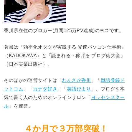
香川県在住のブロガー(月間125万PV達成)のヨスです。
著書は『効率化オタクが実践する 光速パソコン仕事術』
（KADOKAWA）と『読まれる・稼げる ブログ術大全』
（日本実業出版社）。
そのほかの運営サイトは「
わんさか香川
」「
単語登録ド
ットコム
」「
カナダ好き
」「
英語びより
」。ブログを本
気で書く人のためのオンラインサロン「
ヨッセンスクー
ル
」を運営。
４か月で３万部突破！