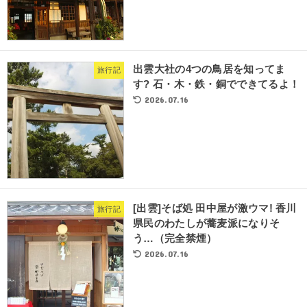
出雲大社の4つの鳥居を知ってま
旅行記
す? 石・木・鉄・銅でできてるよ！
2026.07.16
[出雲]そば処 田中屋が激ウマ! 香川
旅行記
県民のわたしが蕎麦派になりそ
う…（完全禁煙）
2026.07.16