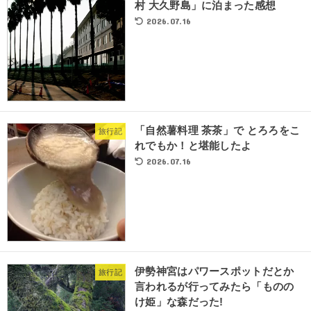
村 大久野島」に泊まった感想
2026.07.16
「自然薯料理 茶茶」で とろろをこ
旅行記
れでもか！と堪能したよ
2026.07.16
伊勢神宮はパワースポットだとか
旅行記
言われるが行ってみたら「ものの
け姫」な森だった!