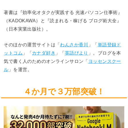
著書は『効率化オタクが実践する 光速パソコン仕事術』
（KADOKAWA）と『読まれる・稼げる ブログ術大全』
（日本実業出版社）。
そのほかの運営サイトは「
わんさか香川
」「
単語登録ド
ットコム
」「
カナダ好き
」「
英語びより
」。ブログを本
気で書く人のためのオンラインサロン「
ヨッセンスクー
ル
」を運営。
４か月で３万部突破！