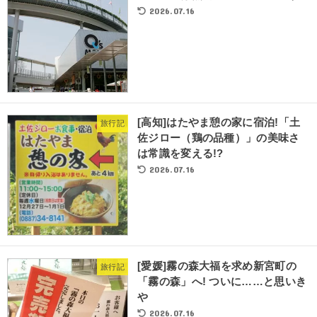
2026.07.16
[高知]はたやま憩の家に宿泊!「土
旅行記
佐ジロー（鶏の品種）」の美味さ
は常識を変える!?
2026.07.16
[愛媛]霧の森大福を求め新宮町の
旅行記
「霧の森」へ! ついに……と思いき
や
2026.07.16