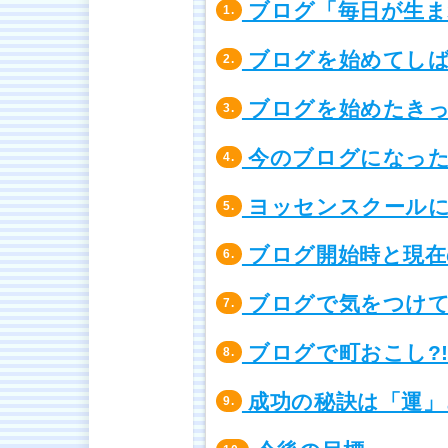
ブログ「毎日が生ま
1.
ブログを始めてしば
2.
ブログを始めたきっ
3.
今のブログになった
4.
ヨッセンスクールに
5.
ブログ開始時と現在
6.
ブログで気をつけ
7.
ブログで町おこし?
8.
成功の秘訣は「運」
9.