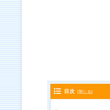
目次
[
閉じる
]