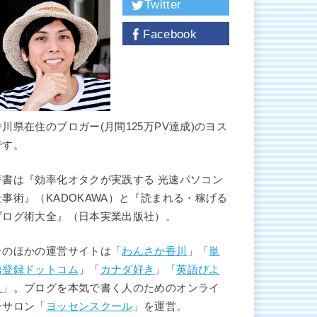
Twitter
Facebook
香川県在住のブロガー(月間125万PV達成)のヨス
です。
著書は『効率化オタクが実践する 光速パソコン
仕事術』（KADOKAWA）と『読まれる・稼げる
ブログ術大全』（日本実業出版社）。
そのほかの運営サイトは「
わんさか香川
」「
単
語登録ドットコム
」「
カナダ好き
」「
英語びよ
り
」。ブログを本気で書く人のためのオンライ
ンサロン「
ヨッセンスクール
」を運営。