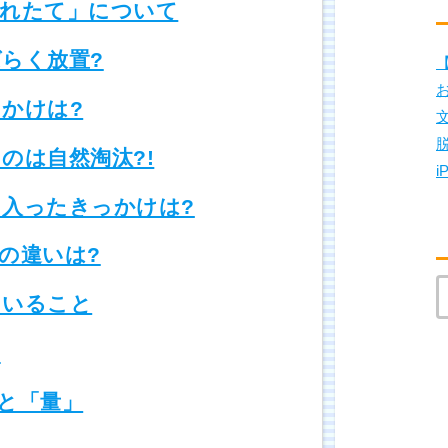
れたて」について
らく放置?
【
かけは?
のは自然淘汰?!
i
入ったきっかけは?
の違いは?
ていること
!
と「量」