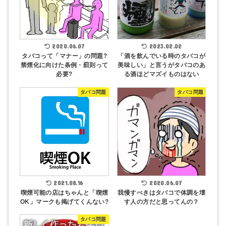
2020.06.07
2023.02.02
タバコって「マナー」の問題?
「酒を飲んでいる時のタバコが
禁煙化に向けた条例・罰則って
美味しい」と言うがタバコのあ
必要?
る酒ほどマズイものはない
タバコ問題
タバコ問題
2021.08.16
2020.06.07
喫煙可能の店はちゃんと「喫煙
我慢すべきはタバコで体調を壊
OK」マークも掲げてくんない?
す人の方だと思ってんの？
タバコ問題