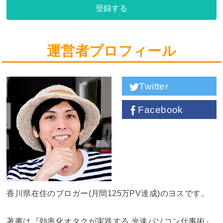
登録する
運営者プロフィール
Twitter
Facebook
香川県在住のブロガー(月間125万PV達成)のヨスです。
著書は『効率化オタクが実践する 光速パソコン仕事術』