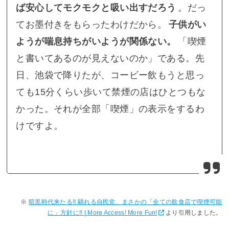
ば安心してモクモクと吸い出すだろう
。だっ
てお墨付きをもらったわけだから。
子供がい
ようが喘息持ちがいようが関係ない。
「喫煙
と書いてあるのが見えないのか」である。先
日、池袋で降りたが、コービー飲もうと思っ
ても15分くらい歩いて禁煙の店はひとつもな
かった。それが全部「喫煙」の表示をするわ
けですよ。
暗黒時代来たる!! 驕れる自民党、まさかの「全ての飲食店で喫煙可能
に」方針に!! | More Access! More Fun!
より引用しました。