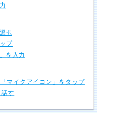
力
選択
ップ
」を入力
「マイクアイコン」をタップ
て話す