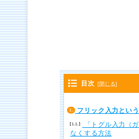
目次
[
閉じる
]
フリック入力という
1.
「トグル入力（ガ
1.1.
なくする方法