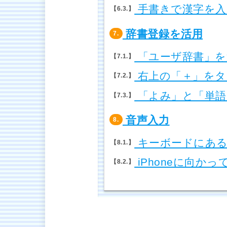
手書きで漢字を入
6.3.
辞書登録を活用
7.
「ユーザ辞書」を
7.1.
右上の「＋」をタ
7.2.
「よみ」と「単語
7.3.
音声入力
8.
キーボードにある
8.1.
iPhoneに向かっ
8.2.