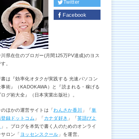
Twitter
Facebook
香川県在住のブロガー(月間125万PV達成)のヨス
です。
著書は『効率化オタクが実践する 光速パソコン
仕事術』（KADOKAWA）と『読まれる・稼げる
ブログ術大全』（日本実業出版社）。
そのほかの運営サイトは「
わんさか香川
」「
単
語登録ドットコム
」「
カナダ好き
」「
英語びよ
り
」。ブログを本気で書く人のためのオンライ
ンサロン「
ヨッセンスクール
」を運営。