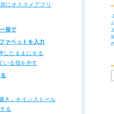
習にオススメアプリ
【
一発で
ファベットを入力
i
で押したままにする
している指を外す
れる
書き」をインストール
する