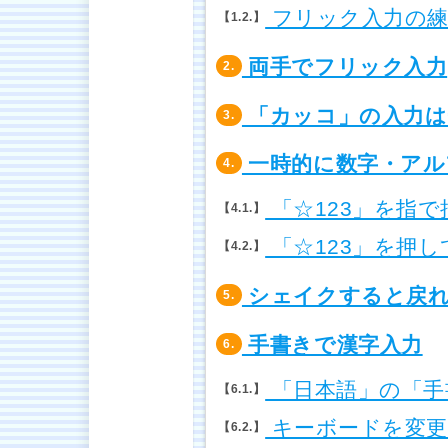
フリック入力の練
1.2.
両手でフリック入力
2.
「カッコ」の入力は
3.
一時的に数字・アル
4.
「☆123」を指
4.1.
「☆123」を押
4.2.
シェイクすると戻
5.
手書きで漢字入力
6.
「日本語」の「手
6.1.
キーボードを変更
6.2.