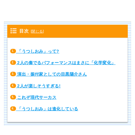
目次
[
閉じる
]
「うつしおみ」って?
1.
2人の奏でるパフォーマンスはまさに「化学変化」
2.
演出・振付家としての目黒陽介さん
3.
2人が楽しそうすぎる!
4.
これぞ現代サーカス
5.
「うつしおみ」は進化している
6.