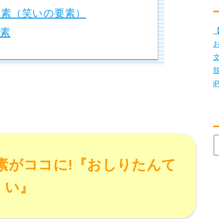
素（笑いの要素）
素
【
i
素がココに!『おしりたんて
い』