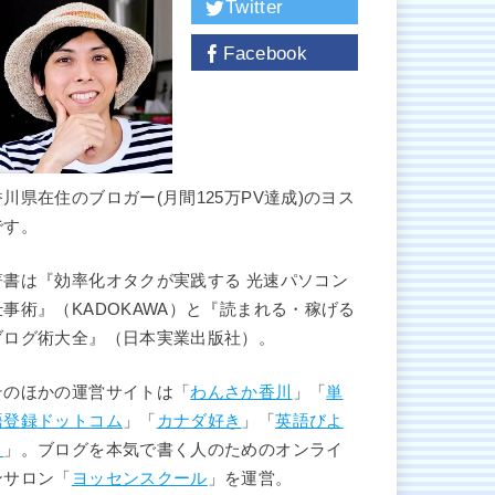
Twitter
Facebook
香川県在住のブロガー(月間125万PV達成)のヨス
です。
著書は『効率化オタクが実践する 光速パソコン
仕事術』（KADOKAWA）と『読まれる・稼げる
ブログ術大全』（日本実業出版社）。
そのほかの運営サイトは「
わんさか香川
」「
単
語登録ドットコム
」「
カナダ好き
」「
英語びよ
り
」。ブログを本気で書く人のためのオンライ
ンサロン「
ヨッセンスクール
」を運営。