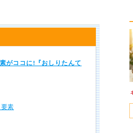
素がココに!『おしりたんて
た要素