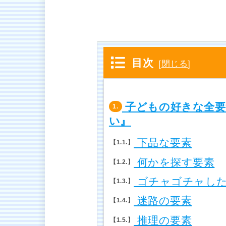
目次
[
閉じる
]
子どもの好きな全要
1.
い』
下品な要素
1.1.
何かを探す要素
1.2.
ゴチャゴチャし
1.3.
迷路の要素
1.4.
推理の要素
1.5.