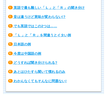
英語で最も難しい「 L 」と「 R 」の聞き分け
1.
音は違うけど意味が変わらない!?
2.
でも英語ではこの2つは……
3.
「 L 」と「 R 」を間違うとイタい例
4.
日本語の例
5.
今度は中国語の例
6.
どうすれば聞き分けられる?
7.
あとはひたすら聞いて慣れるのみ
8.
わかんなくてもそんなに問題ない!
9.