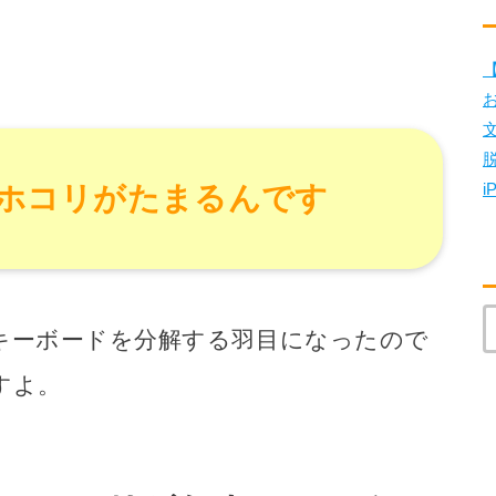
【
i
ホコリがたまるんです
キーボードを分解する羽目になったので
すよ。