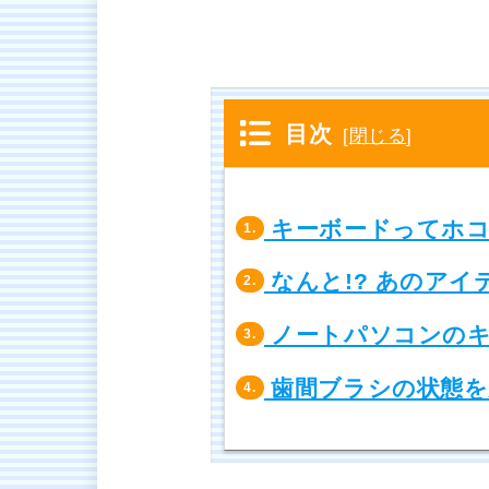
目次
[
閉じる
]
キーボードってホコ
1.
なんと!? あのアイ
2.
ノートパソコンのキ
3.
歯間ブラシの状態を
4.