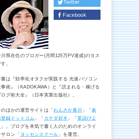
Twitter
Facebook
香川県在住のブロガー(月間125万PV達成)のヨス
です。
著書は『効率化オタクが実践する 光速パソコン
仕事術』（KADOKAWA）と『読まれる・稼げる
ブログ術大全』（日本実業出版社）。
そのほかの運営サイトは「
わんさか香川
」「
単
語登録ドットコム
」「
カナダ好き
」「
英語びよ
り
」。ブログを本気で書く人のためのオンライ
ンサロン「
ヨッセンスクール
」を運営。