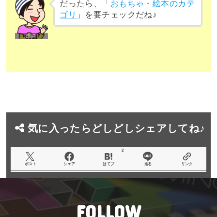
だったら、「
おもちゃ・絵本のカテ
ゴリ
」を要チェックだね♪
気に入ったらどしどしシェアしてね♪
2
ポスト
シェア
はてブ
送る
リンク
FOLLOW