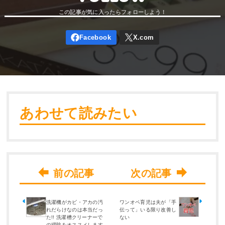
あわせて読みたい
洗濯機がカビ・アカの汚
ワンオペ育児は夫が「手
れだらけなのは本当だっ
伝って」いる限り改善し
た!! 洗濯槽クリーナーで
ない
の掃除をオススメします