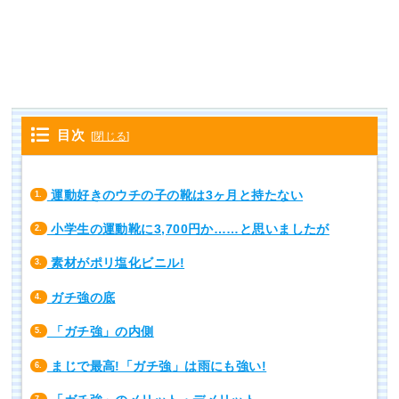
目次
[
閉じる
]
運動好きのウチの子の靴は3ヶ月と持たない
1.
小学生の運動靴に3,700円か……と思いましたが
2.
素材がポリ塩化ビニル!
3.
ガチ強の底
4.
「ガチ強」の内側
5.
まじで最高!「ガチ強」は雨にも強い!
6.