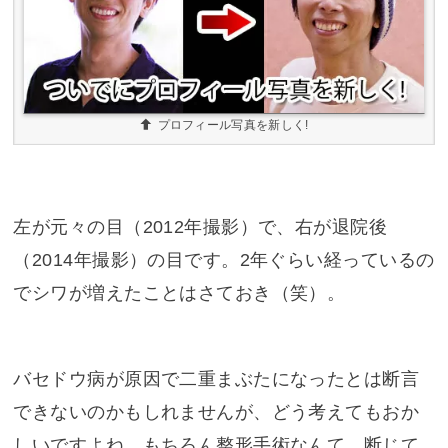
プロフィール写真を新しく!
左が元々の目（2012年撮影）で、右が退院後
（2014年撮影）の目です。2年ぐらい経っているの
でシワが増えたことはさておき（笑）。
バセドウ病が原因で二重まぶたになったとは断言
できないのかもしれませんが、どう考えてもおか
しいですよね。もちろん整形手術なんて、断じて