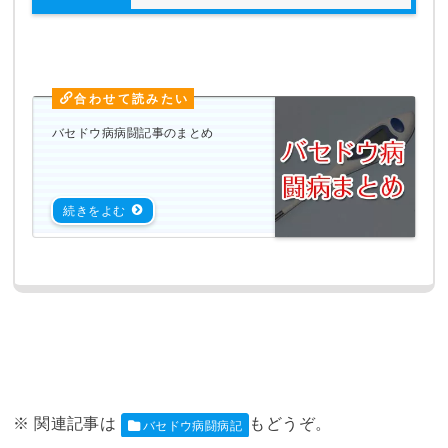
バセドウ病病闘記事のまとめ
バセドウ病闘病記