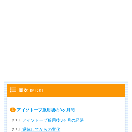
目次
[
閉じる
]
アイソトープ服用後の3ヶ月間
1.
アイソトープ服用後3ヶ月の経過
1.1.
退院してからの変化
1.2.