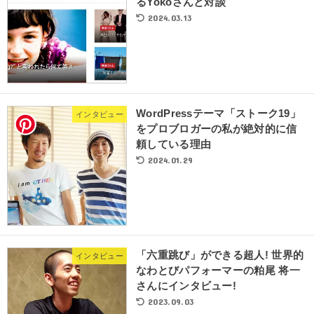
るYokoさんと対談
2024.03.13
WordPressテーマ「ストーク19」
インタビュー
をプロブロガーの私が絶対的に信
頼している理由
2024.01.29
「六重跳び」ができる超人! 世界的
インタビュー
なわとびパフォーマーの粕尾 将一
さんにインタビュー!
2023.09.03