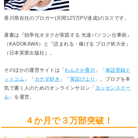
香川県在住のブロガー(月間125万PV達成)のヨスです。
著書は『効率化オタクが実践する 光速パソコン仕事術』
（KADOKAWA）と『読まれる・稼げる ブログ術大全』
（日本実業出版社）。
そのほかの運営サイトは「
わんさか香川
」「
単語登録ド
ットコム
」「
カナダ好き
」「
英語びより
」。ブログを本
気で書く人のためのオンラインサロン「
ヨッセンスクー
ル
」を運営。
４か月で３万部突破！