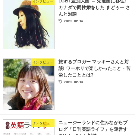
LGBT差別大国 → 先進国に移住!
インタビュー
カナダで同性婚をした まどぅー さ
んと対談
2025.02.14
旅するブロガー マッキーさんと対
インタビュー
談! ワーホリで楽しかったこと・苦
労したこととは?
2025.02.14
ニュージーランドに住みながらブ
インタビュー
ログ「日刊英語ライフ」を運営す