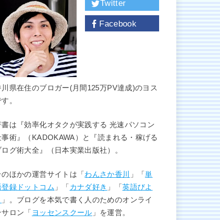
Twitter
Facebook
香川県在住のブロガー(月間125万PV達成)のヨス
です。
著書は『効率化オタクが実践する 光速パソコン
仕事術』（KADOKAWA）と『読まれる・稼げる
ブログ術大全』（日本実業出版社）。
そのほかの運営サイトは「
わんさか香川
」「
単
語登録ドットコム
」「
カナダ好き
」「
英語びよ
り
」。ブログを本気で書く人のためのオンライ
ンサロン「
ヨッセンスクール
」を運営。