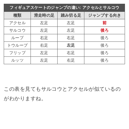
フィギュアスケートのジャンプの違い: アクセルとサルコウ
種類
滑走時の足
踏み切る足
ジャンプする向き
アクセル
左足
左足
前
サルコウ
左足
左足
後ろ
ループ
右足
右足
後ろ
トウループ
右足
左足
後ろ
フリップ
左足
右足
後ろ
ルッツ
左足
右足
後ろ
この表を見てもサルコウとアクセルが似ているの
がわかりますね。