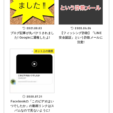
2021.08.03
2020.06.06
ブログ記事が丸パクリされまし
【フィッシング詐欺】「LINE
た! Googleに通報したよ!
安全認証」という詐欺メールに
注意!
ネット上の迷惑
2020.07.31
Facebookの「このビデオはい
つでしたか」の動画リンクはス
パムなので見ないように!