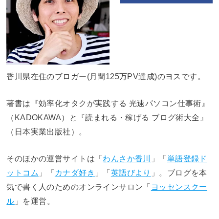
香川県在住のブロガー(月間125万PV達成)のヨスです。
著書は『効率化オタクが実践する 光速パソコン仕事術』
（KADOKAWA）と『読まれる・稼げる ブログ術大全』
（日本実業出版社）。
そのほかの運営サイトは「
わんさか香川
」「
単語登録ド
ットコム
」「
カナダ好き
」「
英語びより
」。ブログを本
気で書く人のためのオンラインサロン「
ヨッセンスクー
ル
」を運営。