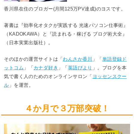
香川県在住のブロガー(月間125万PV達成)のヨスです。
著書は『効率化オタクが実践する 光速パソコン仕事術』
（KADOKAWA）と『読まれる・稼げる ブログ術大全』
（日本実業出版社）。
そのほかの運営サイトは「
わんさか香川
」「
単語登録ド
ットコム
」「
カナダ好き
」「
英語びより
」。ブログを本
気で書く人のためのオンラインサロン「
ヨッセンスクー
ル
」を運営。
４か月で３万部突破！