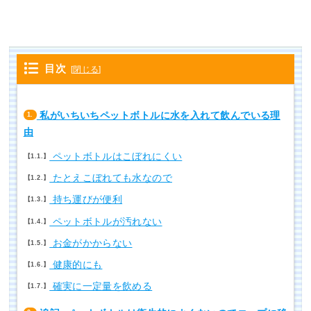
目次
[
閉じる
]
私がいちいちペットボトルに水を入れて飲んでいる理
1.
由
ペットボトルはこぼれにくい
1.1.
たとえこぼれても水なので
1.2.
持ち運びが便利
1.3.
ペットボトルが汚れない
1.4.
お金がかからない
1.5.
健康的にも
1.6.
確実に一定量を飲める
1.7.