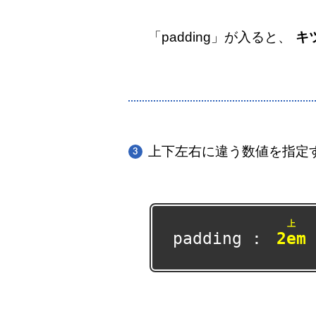
「padding」が入ると、
キ
上下左右に違う数値を指定す
上
padding :
2em