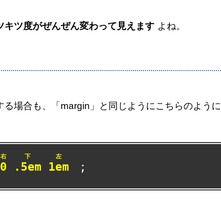
ツキツ度がぜんぜん変わって見えます
よね。
る場合も、「margin」と同じようにこちらのよう
右
下
左
0
.5em
1em
;