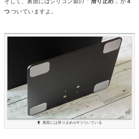
そして、裏面にはシリコン製の「
滑り止め
」が
4
つ
ついていますよ。
裏面には滑り止めが4つついている