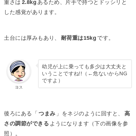
重さは
2.8kg
あるため、片手で持つとドッシリと
した感覚があります。
土台には厚みもあり、
耐荷重は15kg
です。
幼児が上に乗っても多少は大丈夫と
いうことですね!!（←
危ないからNG
ですよ
）
ヨス
後ろにある「
つまみ
」をネジのように回すと、
高
さの調節ができる
ようになります（下の画像を参
照）。