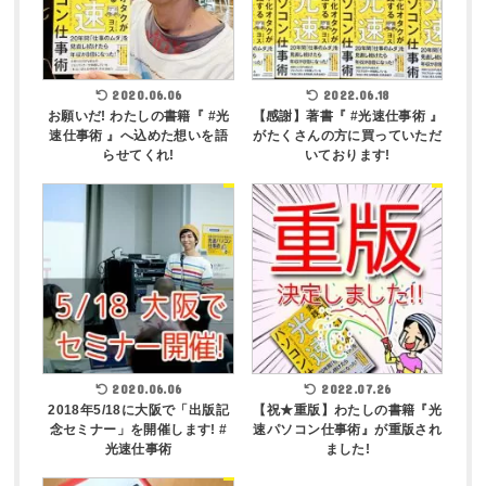
2020.06.06
2022.06.18
お願いだ! わたしの書籍『 #光
【感謝】著書『 #光速仕事術 』
速仕事術 』へ込めた想いを語
がたくさんの方に買っていただ
らせてくれ!
いております!
2020.06.06
2022.07.26
2018年5/18に大阪で「出版記
【祝★重版】わたしの書籍『光
念セミナー」を開催します! #
速パソコン仕事術』が重版され
光速仕事術
ました!