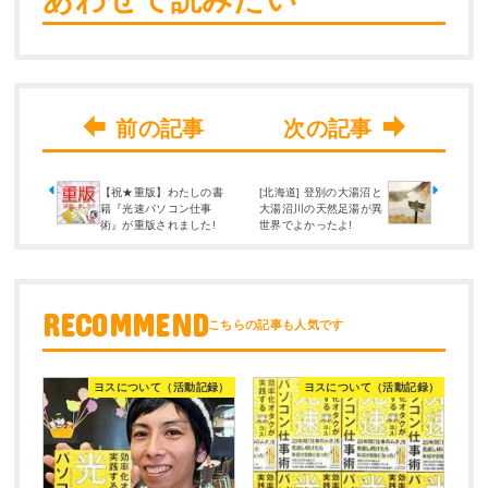
【祝★重版】わたしの書
[北海道] 登別の大湯沼と
籍『光速パソコン仕事
大湯沼川の天然足湯が異
術』が重版されました!
世界でよかったよ!
RECOMMEND
ヨスについて（活動記録）
ヨスについて（活動記録）