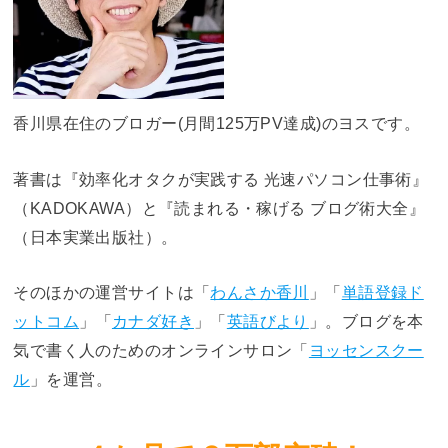
香川県在住のブロガー(月間125万PV達成)のヨスです。
著書は『効率化オタクが実践する 光速パソコン仕事術』
（KADOKAWA）と『読まれる・稼げる ブログ術大全』
（日本実業出版社）。
そのほかの運営サイトは「
わんさか香川
」「
単語登録ド
ットコム
」「
カナダ好き
」「
英語びより
」。ブログを本
気で書く人のためのオンラインサロン「
ヨッセンスクー
ル
」を運営。